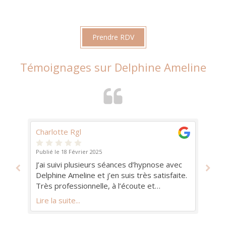
Prendre RDV
Témoignages sur Delphine Ameline
Charlotte Rgl
FL
Publié le 18 Février 2025
Pub
re,
J’ai suivi plusieurs séances d’hypnose avec
J'
Delphine Ameline et j’en suis très satisfaite.
De
c
Très professionnelle, à l’écoute et
gr
bienveillante. Je recommande vivement
Au
Lire la suite...
Lir
cette praticienne.
pr
co