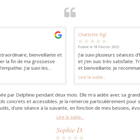
Charlotte Rgl
Publié le 18 Février 2025
raordinaire, bienveillante et
J’ai suivi plusieurs séances
ner la fin de ma grossesse
et j’en suis très satisfaite. 
mpathie. J’ai suivi les
et bienveillante. Je recomma
i m’ont permis d’avoir des
Lire la suite...
accouchement très serein et
aide depuis plusieurs mois à me libérer de rhumatismes et a su o
ée par Delphine pendant deux mois. Elle m'a aidée avec sa grand
professionnelle bienveillante qui propose un accompagnement s
couchement difficile, j ai décidé de faire appel à Delphine qui m
ine ! Thérapeute des femmes sympathique, de bon conseil, toujours 
ne est une praticienne engagée et passionnée. Elle saura vous a
Bravo Delphine ! Thé
tils concrets et accessibles. Je la remercie particulièrement pour 
et bienveillance. Ses qualités humaines vous mettront immédiat
 Delphine Ameline est une thérapeute des femmes sympathique
e bienveillante pour m aider à me reconnecter à mon corps). Je 
tous les outils nécessaires pour (re)trouver son équilibre.
merci et à bientôt !
Lire la suite...
utils, d'une séance à la suivante, en fonction de mes besoins, évolu
bientôt!
Lire la suite...
Lire la suite...
Lire la suite...
Lire la suite...
Je recommande !
Lire la suite...
Lire la suite...
Publié le 16 Septembre 2022
Marina B.
Estelle L
Marion
Publié le 16 Septembre 2022
Sophie D.
Publié le 16 Septembre 2022
Publié le 08 Décembre 2022
Publié le 07 Décembre 2022
Publié le 07 Décembre 2022