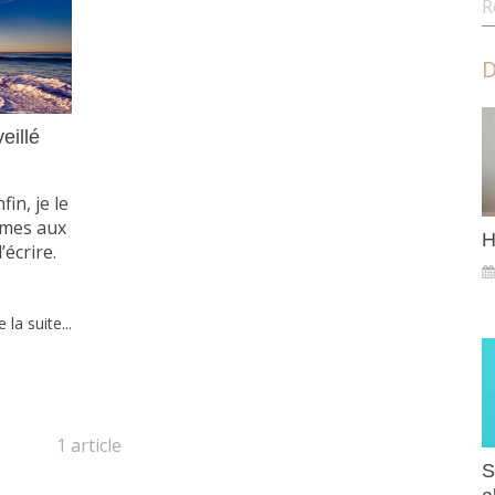
D
eillé
in, je le
larmes aux
H
’écrire.
e la suite...
1 article
S