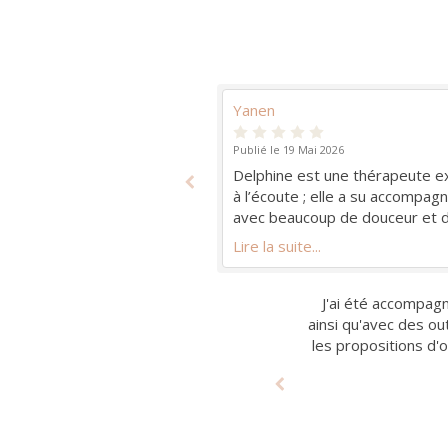
Yanen
Publié le 19 Mai 2026
cile, j ai décidé de faire
Delphine est une thérapeute ext
ne grande aide (écoute
à l’écoute ; elle a su accompag
reconnecter à mon corps).
avec beaucoup de douceur et d’e
quatre séances d’hypnonatal qu
Lire la suite...
outils concrets pour vivre un 
apaisé.
Delphine Ameline m'
J'ai été accompagn
Delphine est une 
Après un second ac
Mille merci Delph
Delphine Ameli
ainsi qu'avec des ou
professionnalisme 
encourangeants.
aide (écout
les propositions d'o