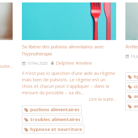
Se libérer des pulsions alimentaires avec
Arrête
l’hypnothérapie
16 J
Delphine Ameline
10 Fév 2025
suite...
Il n’est pas ici question d’une aide au régime
h
mais bien de pulsions. Le régime est un
choix et chacun peut s’appliquer – dans la
c
mesure du possible – sa dis...
a
Lire la suite...
a
puslions alimentaires
troubles alimentaires
hypnose et nourriture