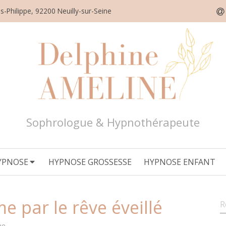
s-Philippe, 92200 Neuilly-sur-Seine
Sophrologue & Hypnothérapeute
YPNOSE
HYPNOSE GROSSESSE
HYPNOSE ENFANT
R
e par le rêve éveillé
ne