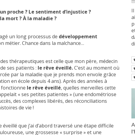
I
n proche ? Le sentiment d’injustice ?
a
la mort ? À la maladie ?
p
e
gagé un long processus de
développement
d
on métier. Chance dans la malchance…
di
des thérapeutiques est celle que mon père, médecin
de ses patients :
le rêve éveillé.
C’est au moment où
rcée par la maladie que je prends mon envole grâce
tion en école depuis 4 ans). Après des années à
 fonctionne
le rêve éveillé
, quelles merveilles cette
 appelait « ses petites patientes » (une endométriose
cès, des complexes libérés, des réconciliations
istoires de vie !
A
éveillé que j’ai d’abord traversé une étape difficile
l
uloureuse, une grossesse « surprise » et une