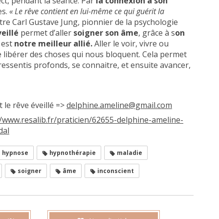
ct, pendant la séance. Par
la connexion à son
es.
« Le rêve contient en lui-même ce qui guérit la
atre Carl Gustave Jung, pionnier de la psychologie
veillé
permet d’aller
soigner son âme
, grâce à s
on
 est
notre meilleur allié.
Aller le voir, vivre ou
e libérer des choses qui nous bloquent. Cela permet
ressentis profonds, se connaitre, et ensuite avancer,
le rêve éveillé =>
delphine.ameline@gmail.com
//www.resalib.fr/praticien/62655-delphine-ameline-
dal
hypnose
hypnothérapie
maladie
soigner
âme
inconscient