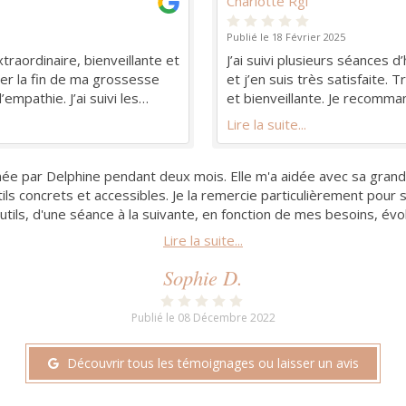
Charlotte Rgl
Publié le 18 Février 2025
raordinaire, bienveillante et
J’ai suivi plusieurs séances
ner la fin de ma grossesse
et j’en suis très satisfaite. 
mpathie. J’ai suivi les
et bienveillante. Je recomma
i m’ont permis d’avoir des
Lire la suite...
accouchement très serein et
aide depuis plusieurs mois à me libérer de rhumatismes et a su o
ée par Delphine pendant deux mois. Elle m'a aidée avec sa grand
professionnelle bienveillante qui propose un accompagnement s
couchement difficile, j ai décidé de faire appel à Delphine qui m
ine ! Thérapeute des femmes sympathique, de bon conseil, toujours 
ne est une praticienne engagée et passionnée. Elle saura vous a
Bravo Delphine ! Thé
tils concrets et accessibles. Je la remercie particulièrement pour 
et bienveillance. Ses qualités humaines vous mettront immédiat
 Delphine Ameline est une thérapeute des femmes sympathique
e bienveillante pour m aider à me reconnecter à mon corps). Je 
tous les outils nécessaires pour (re)trouver son équilibre.
merci et à bientôt !
Lire la suite...
utils, d'une séance à la suivante, en fonction de mes besoins, évolu
bientôt!
Lire la suite...
Lire la suite...
Lire la suite...
Lire la suite...
Je recommande !
Lire la suite...
Lire la suite...
Publié le 16 Septembre 2022
Marina B.
Estelle L
Marion
Publié le 16 Septembre 2022
Sophie D.
Publié le 16 Septembre 2022
Publié le 08 Décembre 2022
Publié le 07 Décembre 2022
Publié le 07 Décembre 2022
Publié le 08 Décembre 2022
Découvrir tous les témoignages ou laisser un avis