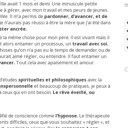
lle avait 1 mois et demi. Une minuscule petite
e à gérer, avec mon travail et mes peurs de jeunes
llée.
Il m’a permis de
pardonner, d’avancer, et de
 n’aurais pas réussi à être la mère que j’ai été dans
ster ancrée.
re la même chose pour mon père. Il est vivant mais il
 faut alors entamer un processus, un
travail avec soi.
choses qu’on n’a pas eu le temps de demander ou de
aurait aimé régler, ou entendre. Il faut entamer un
vancer.
Tout cela avec apaisement et amour.
C
d’études
spirituelles et philosophiques
avec la
anspersonnelle
et beaucoup de pratiques, je peux à
à ceux qui en ont besoin.
Le rêve éveillé, ou
difié de conscience comme
l’hypnose.
Le thérapeute
 difficiles, ceux que vous souhaitez « régler », et