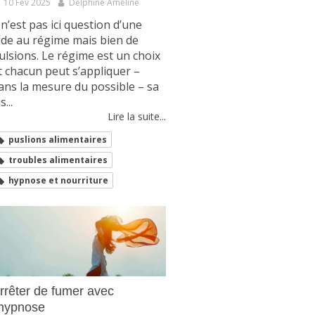
10 Fév 2025
Delphine Ameline
l n’est pas ici question d’une
ide au régime mais bien de
ulsions. Le régime est un choix
t chacun peut s’appliquer –
ans la mesure du possible – sa
s...
Lire la suite...
puslions alimentaires
troubles alimentaires
hypnose et nourriture
rrêter de fumer avec
’hypnose