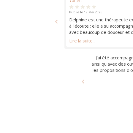
Yanen
Publié le 19 Mai 2026
cile, j ai décidé de faire
Delphine est une thérapeute ext
ne grande aide (écoute
à l’écoute ; elle a su accompag
reconnecter à mon corps).
avec beaucoup de douceur et d’e
quatre séances d’hypnonatal qu
Lire la suite...
outils concrets pour vivre un 
apaisé.
Delphine Ameline m'
J'ai été accompagn
Delphine est une 
Après un second ac
Mille merci Delph
Delphine Ameli
ainsi qu'avec des ou
professionnalisme 
encourangeants.
aide (écout
les propositions d'o