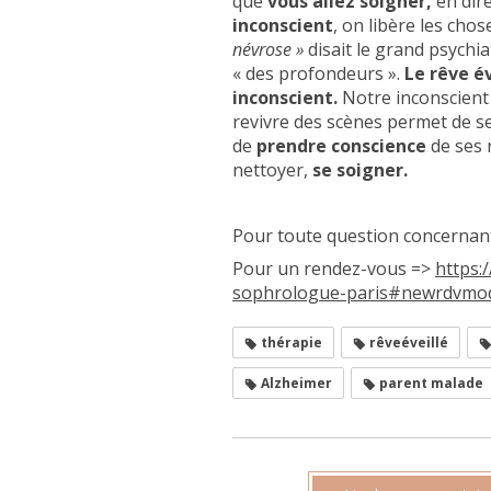
que
vous allez soigner,
en dire
inconscient
, on libère les chos
névrose »
disait le grand psychi
« des profondeurs ».
Le rêve é
inconscient.
Notre inconscient
revivre des scènes permet de s
de
prendre conscience
de ses 
nettoyer,
se soigner.
Pour toute question concernant 
Pour un rendez-vous =>
https:
sophrologue-paris#newrdvmo
thérapie
rêveéveillé
Alzheimer
parent malade